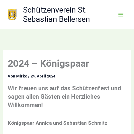
Zum
Schützenverein St.
Inhalt
Sebastian Bellersen
Mai
springen
Men
2024 – Königspaar
Von
Mirko
/
24. April 2024
Wir freuen uns auf das Schützenfest und
sagen allen Gästen ein Herzliches
Willkommen!
Königspaar Annica und Sebastian Schmitz